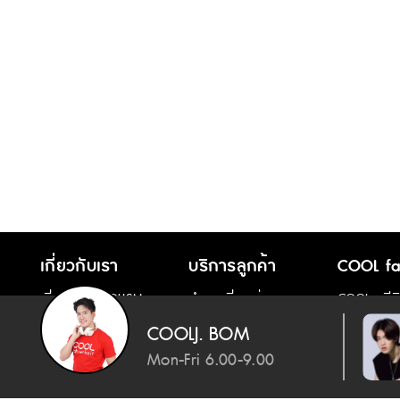
เกี่ยวกับเรา
บริการลูกค้า
COOL fa
เกี่ยวกับ COOLISM
คำถามที่พบบ่อย
COOL คลีน
COOLJ. BOM
เกี่ยวกับ RS GROUP
ติดต่อเรา
COOL Dish
Mon-Fri 6.00-9.00
การขอใช้สิทธิ์ของ
เจ้าของข้อมูล
Living Death
ปัน สรณวรรธ