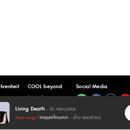
hrenheit
COOL beyond
Social Media
ิค
Rewards
เนื้อเพลง - Living Death :
 ติดดาว
Living Death
- ปัน สรณวรรธ
เฝ้ามองนาฬิกา
Next song |
เหตุผลที่ทนเหงา
- ฝ้าย แอมฟายน์
ทุกนาทีช่างยาวนาน