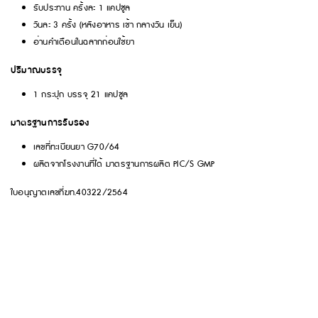
รับประทาน ครั้งละ 1 แคปซูล
วันละ 3 ครั้ง (หลังอาหาร เช้า กลางวัน เย็น)
อ่านคำเตือนในฉลากก่อนใช้ยา
ปริมาณบรรจุ
1 กระปุก บรรจุ 21 แคปซูล
มาตรฐานการรับรอง
เลขที่ทะเบียนยา G70/64
ผลิตจากโรงงานที่ได้ มาตรฐานการผลิต PIC/S GMP
ใบอนุญาตเลขที่ฆท.40322/2564