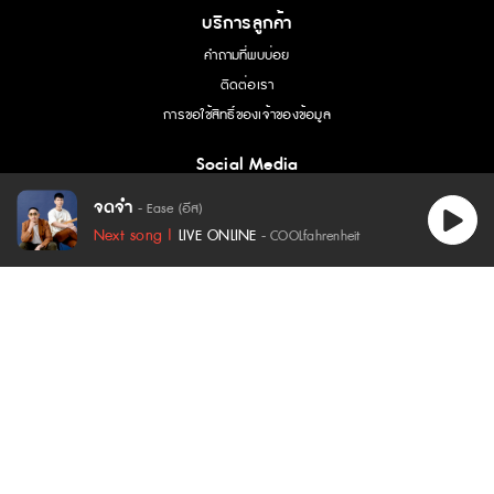
บริการลูกค้า
คำถามที่พบบ่อย
ติดต่อเรา
การขอใช้สิทธิ์ของเจ้าของข้อมูล
Social Media
จดจำ
- Ease (อีส)
เนื้อเพลง - จดจำ :
Next song |
LIVE ONLINE
- COOLfahrenheit
ข้อกำหนดและเงื่อนไข
|
นโยบายความเป็นส่วนตัว
ไม่ต้องห่วง ฉันจะไม่ทำเธอหนักใจ
ไม่เป็นไร ก็รู้ดีว่าฉันไม่ใช่ คนที่เธอรัก
*ฉันเข้าใจว่าควรจะต้องลืมทุก ๆ อย่าง
ฉันเข้าใจเราจบกันแล้ว
** แต่ผิดที่ฉันยังมีน้ำตา ยังจดจำเธออย่างนี้
ยังจะจำแต่เรื่องดี ๆ ว่าเราเคยรักกันมากเท่าไร
2026 Copyright : COOLISM Co., Ltd. All rights reserved.
เธอไม่ต้องสนใจ ขอโทษที่ยังจำ ขอโทษที่ไม่ลืม