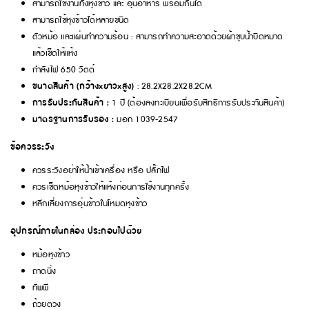
สามารถใช้งานทั้งหุงข้าว และ อุ่นอาหาร พร้อมกันได้
สามารถใช้หุงข้าวได้หลายชนิด
ตัวหม้อ และแผ่นทำความร้อน : สามารถทำความสะอาดด้วยผ้าชุบน้ำบิดหมาด
แล้วเช็ดให้แห้ง
กำลังไฟ 650 วัตต์
ขนาดสินค้า (กว้างxยาวxสูง)
: 28.2X28.2X28.2CM
การรับประกันสินค้า :
1 ปี (ต้องลงทะเบียนเพื่อรับสิทธิการรับประกันสินค้า)
มาตรฐานการรับรอง :
มอก 1039-2547
ข้อควรระวัง
ควรระวังอย่าให้น้ำเข้าเครื่อง หรือ ปลั๊กไฟ
ควรเช็ดหม้อหุงข้าวให้แห้งก่อนการใช้งานทุกครั้ง
หลีกเลี่ยงการอุ่นข้าวในโหมดหุงข้าว
อุปกรณ์ภายในกล่อง ประกอบไปด้วย
หม้อหุงข้าว
ถาดนึ่ง
ทัพพี
ถ้วยตวง