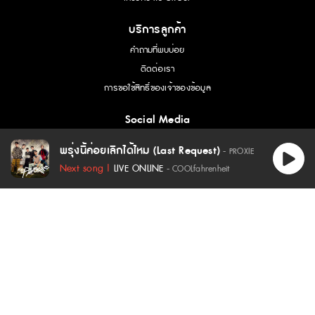
บริการลูกค้า
คำถามที่พบบ่อย
ติดต่อเรา
การขอใช้สิทธิ์ของเจ้าของข้อมูล
Social Media
พรุ่งนี้ค่อยเลิกได้ไหม (Last Request)
- PROXIE
เนื้อเพลง - พรุ่งนี้ค่อยเลิกได้ไหม (Last Request) :
Next song |
LIVE ONLINE
- COOLfahrenheit
ข้อกำหนดและเงื่อนไข
|
นโยบายความเป็นส่วนตัว
ได้ยิน ทุกอย่าง
ได้ฟัง ทุกสิ่ง
นี่มันคือเรื่องจริง
ที่ไม่อยากให้จริง เลยเธอ
รู้ตัว เข้าใจ
2026 Copyright : COOLISM Co., Ltd. All rights reserved.
ถึงไง ก็จบ