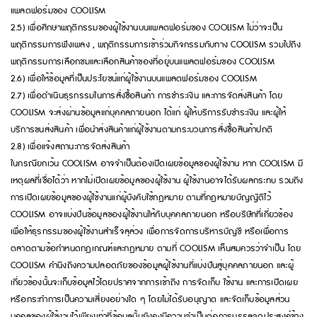
แพลตฟอร์มของ COOLISM
2.5) เพื่อศึกษาพฤติกรรมของผู้ใช้งานบนแพลตฟอร์มของ COOLISM ไม่ว่าจะเป็น
พฤติกรรมการฟังเพลง , พฤติกรรมการเข้าร่วมกิจกรรมกับทาง COOLISM รวมไปถึง
พฤติกรรมการเลือกชมและเลือกสินค้าของที่อยู่บนแพลตฟอร์มของ COOLISM
2.6) เพื่อให้ข้อมูลที่เป็นประโยชน์แก่ผู้ใช้งานบนแพลตฟอร์มของ COOLISM
2.7) เพื่อดำเนินธุรกรรมในการสั่งซื้อสินค้า การชำระเงิน และการจัดส่งสินค้า โดย
COOLISM จะส่งผ่านข้อมูลแก่บุคคลภายนอก ได้แก่ ผู้ให้บริการรับชำระเงิน และผู้ให้
บริการขนส่งสินค้า เพื่อนำส่งสินค้าแก่ผู้ใช้งานตามกระบวนการสั่งซื้อสินค้าปกติ
2.8) เพื่อแจ้งสถานะการจัดส่งสินค้า
ในกรณียกเว้น COOLISM อาจจำเป็นต้องเปิดเผยข้อมูลของผู้ใช้งาน หาก COOLISM มี
เหตุผลที่เชื่อได้ว่า หากไม่เปิดเผยข้อมูลของผู้ใช้งาน ผู้ใช้งานอาจได้รับผลกระทบ รวมถึง
การเปิดเผยข้อมูลของผู้ใช้งานแก่ผู้บังคับใช้กฎหมาย ตามที่กฎหมายบัญญัติไว้
COOLISM อาจแบ่งปันข้อมูลของผู้ใช้งานให้กับบุคคลภายนอก หรือบริษัทที่เกี่ยวข้อง
เพื่อให้ธุรกรรมของผู้ใช้งานสำเร็จลุล่วง เพื่อการจัดการบริหารบัญชี หรือเพื่อการ
ตลาดตามข้อกำหนดกฎเกณฑ์และกฎหมาย ตามที่ COOLISM เห็นสมควรว่าจำเป็น โดย
COOLISM คำนึงถึงความปลอดภัยของข้อมูลผู้ใช้งานที่แบ่งปันสู่บุคคลภายนอก และผู้
เกี่ยวข้องนั้นจะเก็บข้อมูลไว้โดยปราศจากการเข้าถึง การจัดเก็บ ใช้งาน และการเปิดเผย
หรือกระทำการเป็นความเสี่ยงอย่างใด ๆ โดยไม่ได้รับอนุญาต และจัดเก็บข้อมูลส่วน
บุคคลของผู้ใช้งานไว้เพียงเท่าที่ข้อมูลนั้นยังคงมีความจำเป็นต่อการบรรลุจุดประสงค์ข้าง