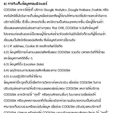
6) การจัดเก็บข้อมูลคอมพิวเตอร์
COOLISM อาจจะใช้คุ้กกี้ บริการ Google Analytics ,Google Firebase ,Truehits หรือ
เทคโนโลยีอื่นใดในการเก็บข้อมูลเพื่อช่วยเหลือผู้ใช้งานให้สามารถใช้บริการและเข้าถึงการ
บริการได้ดีขึ้น เร็วขึ้น ปลอดภัยขึ้น และมีความเป็นส่วนบุคคลมากขึ้น เมื่อผู้ใช้งานเข้า
เยี่ยมชมแพลตฟอร์มช่องทางต่างๆของ Thai CH8, COOLISM จะบันทึกข้อมูลที่
โปรแกรมท่องอินเตอร์เน็ตของผู้ใช้งานส่งเข้ามาโดยอัตโนมัติเมื่อใดก็ตามที่ผู้ใช้งานเข้า
เยี่ยมชมเว็บไซต์หรือแอปพลิเคชั่น ซึ่งข้อมูลดังกล่าวนี้รวมถึง
6.1) IP address, Cookie ID ของโทรศัพท์มือถือ
6.2) ข้อมูลที่มีการค้นหาบนแอปพลิเคชั่นของ COOLISM รวมถึง เวลาและวันที่ที่เข้าชม
และข้อมูลทางสถิติอื่น ๆ
6.3) ข้อมูลที่ตั้ง (Location Data)
6.4) พฤติกรรมการชมแอปพลิเคชั่นของทาง COOLISM
6.5) ระบบปฏิบัติการที่เข้าใช้งาน
ข้อมูลเหล่านี้จะถูกเก็บไว้เพื่อทำการวิเคราะห์และประเมิน เพื่อช่วย COOLISM ในการ
ปรับปรุงช่องทางการให้บริการบนแพลตฟอร์มของ COOLISM และการให้บริการ
COOLISM อาจมีการใช้ “คุกกี้” หรือคุณลักษณะอื่นๆ ในบางคราวเพื่อช่วยให้
COOLISM หรือบุคคลภายนอกที่เกี่ยวข้องดังกล่าวตามนโยบายความเป็นส่วนตัวนี้
สามารถเก็บรวบรวมหรือแบ่งปันข้อมูล เพื่อช่วย COOLISM ปรับปรุงและบริการที่
COOLISM นำเสนอ หรือช่วยให้ COOLISM มอบบริการและคุณลักษณะใหม่ๆ ได้ “คุกกี้”