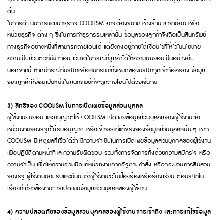
ต้น
ในการดำเนินการพัฒนาธุรกิจ COOLISM อาจต้องขยาย ห้างร้าน สาขาย่อย หรือ
หน่วยธุรกิจ ต่าง ๆ ซึ่งในการทำธุรกรรมเหล่านั้น ข้อมูลของลูกค้าจึงถือเป็นสินทรัพย์
ทางธุรกิจอย่างหนึ่งที่สามารถถ่ายโอนได้ แต่ยังคงอยู่ภายใต้เงื่อนไขที่ให้ไว้ในนโยบาย
ความเป็นส่วนตัวที่มีมาก่อน เว้นแต่ในกรณีที่ลูกค้าได้ให้ความยินยอมเป็นอย่างอื่น
นอกจากนี้ หากมีกรณีที่บริษัทหรือสินทรัพย์ทั้งหมดของบริษัทถูกเข้าถือครอง ข้อมูล
ของลูกค้าก็ย่อมเป็นหนึ่งในสินทรัพย์ที่จะถูกถ่ายโอนไปด้วยเช่นกัน
3) สิทธิของ COOLISM ในการเปิดเผยข้อมูลส่วนบุคคล
ผู้ใช้งานยินยอม และอนุญาตให้ COOLISM เปิดเผยข้อมูลส่วนบุคคลของผู้ใช้งานต่อ
หน่วยงานของรัฐที่ได้รับอนุญาต หรือเจ้าของที่แท้จริงของข้อมูลส่วนบุคคลนั้น ๆ หาก
COOLISM มีเหตุผลที่เชื่อได้ว่า มีความจำเป็นในการเปิดเผยข้อมูลส่วนบุคคลของผู้ใช้งาน
เพื่อปฎิบัติตามหน้าที่และความรับผิดชอบ รวมทั้งการจัดการทั้งด้วยความสมัครใจ หรือ
ความจำเป็น เพื่อให้ความร่วมมือแก่หน่วยงานภาครัฐตามคำสั่ง หรือกระบวนการสืบสวน
ของรัฐ ผู้ใช้งานยอมรับและยืนยันว่าผู้ใช้งานจะไม่ฟ้องร้องหรือร้องเรียน ต่อบริษัทใน
เรื่องที่เกี่ยวข้องกับการเปิดเผยข้อมูลส่วนบุคคลของผู้ใช้งาน
4) ความปลอดภัยของข้อมูลส่วนบุคคลของผู้ใช้งานการเข้าถึง และการแก้ไขข้อมูล