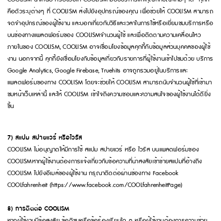
คือตัวระบุต่างๆ ที่ COOLISM ส่งไปยังอุปกรณ์ของคุณ เพื่อช่วยให้ COOLISM สามารถ
จดจำอุปกรณ์ของผู้ใช้งาน และบอกเกี่ยวกับวิธีและเวลาในการใช้หรือเยี่ยมชมบริการหรือ
บนช่องทางแพลตฟอร์มของ COOLISMจำนวนผู้ใช้ และเพื่อติดตามความเคลื่อนไหว
ภายในของ COOLISM, COOLISM อาจเชื่อมโยงข้อมูลคุกกี้กับข้อมูลส่วนบุคคลของผู้ใช้
งาน นอกจากนี้ คุกกี้ยังเชื่อมโยงกับข้อมูลเกี่ยวกับรายการที่ผู้ใช้งานเข้าไปชมด้วย บริการ
Google Analytics, Google Firebase, Truehits อาจถูกรวมอยู่ในบริการและ
แพลตฟอร์มของทาง COOLISM โดยจะช่วยให้ COOLISM สามารถนับจำนวนผู้ใช้ที่เข้ามา
ชมหน้าเว็บเหล่านี้ และให้ COOLISM เข้าใจถึงความชอบและความสนใจของผู้ใช้งานได้ดียิ่ง
ขึ้น
7) สแปม สปายแวร์ หรือไวรัส
COOLISM ไม่อนุญาตให้มีการใช้ สแปม สปายแวร์ หรือ ไวรัส บนแพลตฟอร์มของ
COOLISMหากผู้ใช้งานต้องการแจ้งเกี่ยวกับข้อความที่น่าสงสัยเข้าข่ายสแปมที่อ้างถึง
COOLISM ไปยังอีเมล์ของผู้ใช้งาน กรุณาติดต่อผ่านช่องทาง Facebook
COOLfahrenheit (https://www.facebook.com/COOLfahrenheitPage)
8) การติดต่อ COOLISM
หากผู้ใช้งานมีข้อสงสัย ข้อติชมหรือข้อร้องเรียนใด ๆ หรือผู้ใช้งานต้องการความช่วย