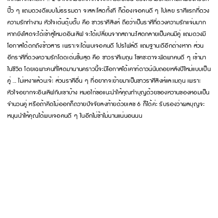
ปิ๊ว ๆ แถมดวงดีแบบไม่ธรรมดา จะสละโสดทั้งที ก็ต้องเจอคนดี ๆ ไปเลย ราศีแรกที่ดวง
ความรักทำงาน หัวใจเต้นตุ๊บตั๊บ คือ ชาวราศีสิงห์ ถือว่าเป็นราศีที่ดวงความรักแจ่มมาก
หากยังโสดจะได้เข้าสู่โหมดอินเลิฟ จะได้เปลี่ยนจากสถานะโสดกลายเป็นคนมีคู่ แถมดวงมี
โอกาสได้ตกถังข้าวสาร เพราะจะได้พบเจอคนดี โปรไฟล์ดี แถมฐานะดีอีกต่างหาก ส่วน
อีกราศีที่ดวงความรักโดดเด่นขั้นสุด คือ ชาวราศีเมถุน โชคชะตาจะพัดพาคนดี ๆ เข้ามา
ในชีวิต โดยเฉพาะคนที่โสดมานานคราวนี้จะมีโอกาสได้เคาท์ดาวน์นับถอยหลังปีใหม่แบบเป็น
คู่ ... ไม่เหงาแล้วนะจ้ะ ส่วนราศีอื่น ๆ ที่อยากจะย้ายมาเป็นชาวราศีสิงห์และเมถุน เพราะ
หัวใจอยากจะอินเลิฟกับเขาบ้าง หมอไก่ขอแนะนำให้คุณทำบุญด้วยของหวานของหอมเป็น
จำนวนคู่ หรือถ้าคิดไม่ออกก็ถวายปัจจัยลงท้ายด้วยเลข 6 ก็ได้ค่ะ รับรองว่าผลบุญจะ
หนุนนำให้คุณได้พบเจอคนดี ๆ ในอีกไม่ช้าไม่นานแน่นอนนน