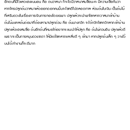
อีกต้นที่มีไว้แล้วเฮงแน่นอน คือ ต้นวาสนา ก็จะได้มีวาสนาส้มชื่อนะคะ มีความเชื่อกันว่า
หากใครปลูกต้นวาสนาแล้วออกดอกคนนั้นจะโชคดีไปตลอดกาล ส่วนต้นใบเงิน เป็นต้นไม้
ที่เสริมดวงในเรื่องการเงินการทองโดยเฉพาะ ปลูกแล้วจะนำพาโชคลาภวาสนาเข้าบ้าน
ต้นไม้มงคลต้นต่อมาที่ต้องหามาปลูกด่วน คือ ต้นนางกวัก จะได้กวักโชคกวักลาภเข้าบ้าน
ปลูกแล้วเฮงสมชื่อ ต้นอีกต้นที่หมอไก่อยากจะแนะนำให้ปลูก คือ ต้นไผ่กวนอิม ปลูกแล้วดี
เพราะจะเป็นการหนุนดวงชะตา ให้มีแต่โชคลาภและสิ่งดี ๆ เข้ามา หากปลูกต้นเล็ก ๆ วางไว้
บนโต๊ะทำงานก็จะดีมาก