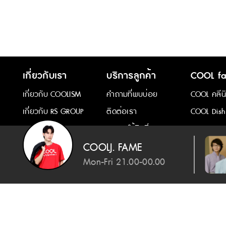
เกี่ยวกับเรา
บริการลูกค้า
COOL fa
เกี่ยวกับ COOLISM
คำถามที่พบบ่อย
COOL คลีน
เกี่ยวกับ RS GROUP
ติดต่อเรา
COOL Dish
การขอใช้สิทธิ์ของ
เจ้าของข้อมูล
COOLJ. FAME
Mon-Fri 21.00-00.00
ปฏิเสธอย่างไร
ลิปตา
2026 Copyright : COOLISM Co., Ltd. All rights reserved.
Next song
|
ดีกว่าต้องลืมเธอไป (Wooden House)
- เอ