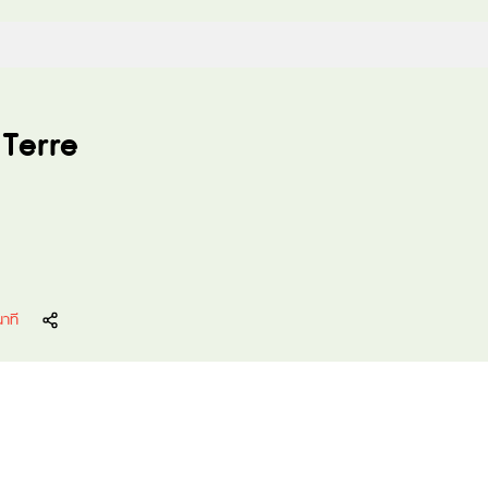
 Terre
นาที