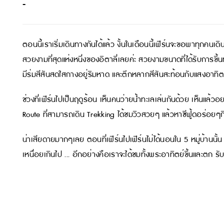
-
ตอนนี้เราเริ่มเดินทางกันได้แล้ว งั้นในเดือนนี้เฟิร์นจะขอพาทุกคนเด
สวยงามที่สุดแห่งหนึ่งของอิตาลี่เลยค่ะ สวยงามขนาดที่ได้รับการข
มีร่มสีสันสดใสกางอยู่ริมหาด และตึกหลากสีสันสะท้อนกับแสงอาทิต
ช่วงที่เฟิร์นไปเป็นฤดูร้อน เห็นคนว่ายน้ำทะเลเล่นกันด้วย เห็นแล้วอ
Route ที่สามารถเดิน Trekking ได้ชมวิวสวยๆ แล้วหาซีฟู้ดอร่อยๆก
น่าเสียดายมากๆเลย ตอนที่เฟิร์นไปเฟิร์นไม่ได้นอนใน 5 หมู่บ้านนั้น
เหนื่อยเกินไป ... อีกอย่างคือเราจะได้ชมทั้งพระอาทิตย์ขึ้นและตก ร