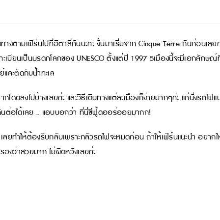
ินทางตามเฟิร์นไปที่อิตาลี่กันนะคะ งั้นมาเริ่มจาก Cinque Terre กันก่อนเลยค
ึ้นทะเบียนเป็นมรดกโลกของ UNESCO ตั้งแต่ปี 1997 5เมืองนี้จะมีเอกลักษณ์
ย์และตัดกับน้ำทะเล
ยากโดดลงไปบ้างเลยค่ะ และวิธีเดินทางแต่ละเมืองก็ง่ายมากๆค่ะ แค่นั่งรถไฟแป
ินต่อได้เลย .. แอบบอกว่า ที่นี่ซีฟู้ดออร่ออยมากก!
 เลยทำให้ต้องรีบกลับเพราะกลัวรถไฟจะหมดก่อน ถ้าให้เฟิร์นแนะนำ อยากให้ลอง
ับรองว่าสวยมาก ไม่ผิดหวังเลยค่ะ