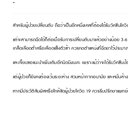
-
สำหรับผู้ป่วยเปลี่ยนตับ ถือว่าเป็นอีกหนึ่งเคสที่ต้องได้รับวัคซีนโค
แต่จะสามารถฉีดได้ก็ต่อเมื่อรับการเปลี่ยนตับมาแล้วอย่างน้อย 3-6 
เกล็ดเลือดต่ำหรือเลือดแข็งตัวช้า ควรกดตำแหน่งที่ฉีดยาไว้ประมา
และเจี๊ยบขอแนะนำเพิ่มเติมอีกนิดนึงนะคะ เพราะแม้ว่าจะได้รับวัคซีน
แต่ผู้ป่วยก็ยังคงต้องเว้นระยะห่าง สวมหน้ากากอนามัย และหมั่นล้
หากมีประวัติสัมผัสหรือใกล้ชิดผู้ป่วยโควิด 19 ควรรีบปรึกษาแพทย