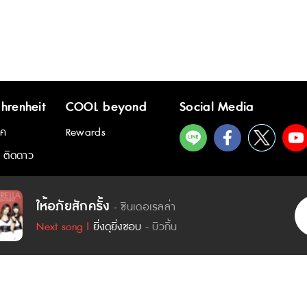
hrenheit
COOL beyond
Social Media
ิค
Rewards
 ติดดาว
เนื้อเพลง - ให้อภัยสักครั้ง :
ให้อภัยสักครั้ง
- ซินเดอเรลล่า
เวลาที่มีของฉัน เหมือนผ่านไปช้าๆ
Next song |
ยิ่งดุยิ่งชอบ
- บิวกิ้น
มีแต่ความทรมาณ ฮึม..
อะไรก็ดูเงียบเหงาว่างเปล่าทั้งนั้น
ตั้งแต่วันที่เธอหายไป