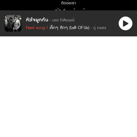
ติดต่อเรา
การขอใช้สิทธิ์ของเจ้าของข้อมูล
หัวใจผูกกัน
- บอย โกสิยพงษ์
เนื้อเพลง - หัวใจผูกกัน :
Social Media
Next song |
เล็กๆ ลึกๆ (Left Of Us)
- ตู่ ภพธร
วันเวลาดี ๆ เหล่านั้น
เธอยังคงจำมันได้ไหม
ข้อกำหนดและเงื่อนไข
|
นโยบายความเป็นส่วนตัว
วันที่เคยร่วมทุกข์และสุขจนล้นหัวใจ
วันที่เราได้ผ่านมาด้วยกัน
แต่ว่าเวลาที่ผ่านพ้นไป
อาจจะทำให้ใจของใครลืมสิ่งนั้น
อยากจะมีเพลง เพลงนึง
ถ่ายทอดเรื่องราวเป็นพัน ๆ ให้เธอรู้
2026 Copyright : COOLISM Co., Ltd. All rights reserved.
ให้ทุก ๆ ครั้งที่ได้ฟังเพลงนี้
ก็ขอให้รู้ ที่แห่งนี้นั้นยังมีรักอยู่
เคยเป็นยังไงในตอนนี้ขอให้รู้