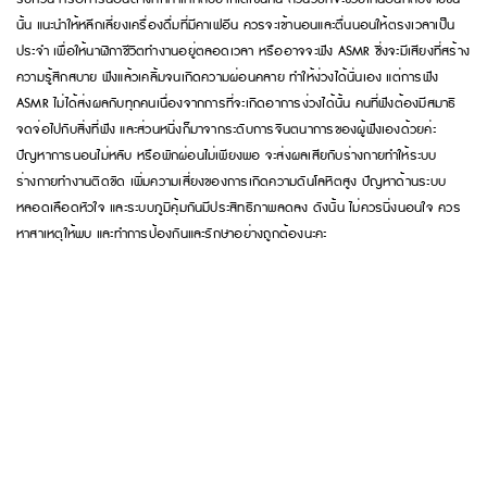
นั้น แนะนำให้หลีกเลี่ยงเครื่องดื่มที่มีคาเฟอีน ควรจะเข้านอนและตื่นนอนให้ตรงเวลาเป็น
ประจำ เพื่อให้นาฬิกาชีวิตทำงานอยู่ตลอดเวลา หรืออาจจะฟัง ASMR ซึ่งจะมีเสียงที่สร้าง
ความรู้สึกสบาย ฟังแล้วเคลิ้มจนเกิดความผ่อนคลาย ทำให้ง่วงได้นั่นเอง แต่การฟัง
ASMR ไม่ได้ส่งผลกับทุกคนเนื่องจากการที่จะเกิดอาการง่วงได้นั้น คนที่ฟังต้องมีสมาธิ
จดจ่อไปกับสิ่งที่ฟัง และส่วนหนึ่งก็มาจากระดับการจินตนาการของผู้ฟังเองด้วยค่ะ
ปัญหาการนอนไม่หลับ หรือพักผ่อนไม่เพียงพอ จะส่งผลเสียกับร่างกายทำให้ระบบ
ร่างกายทำงานติดขัด เพิ่มความเสี่ยงของการเกิดความดันโลหิตสูง ปัญหาด้านระบบ
หลอดเลือดหัวใจ และระบบภูมิคุ้มกันมีประสิทธิภาพลดลง ดังนั้น ไม่ควรนิ่งนอนใจ ควร
หาสาเหตุให้พบ และทำการป้องกันและรักษาอย่างถูกต้องนะคะ