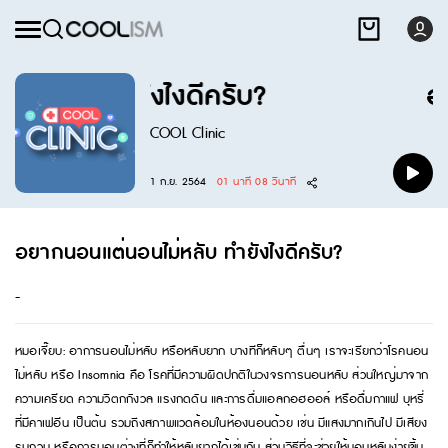
ม่หลับ ทำยังไงดีครับ?
อย
COOL Clinic
1 ก.ย. 2564
01 นาที 08 วินาที
อยากนอนแต่นอนไม่หลับ ทำยังไงดีครับ?
-
หมอเจี๊ยบ: อาการนอนไม่หลับ หรือหลับยาก บางทีก็หลับๆ ตื่นๆ เราจะเรียกว่าโรคนอน
ไม่หลับ หรือ Insomnia คือ โรคที่มีความผิดปกติในวงจรการนอนหลับ ส่วนใหญ่มาจาก
ความเครียด ความวิตกกังวล แรงกดดัน และการดื่มแอลกอฮออล์ หรือดื่มกาแฟ บุหรี่
ที่มีคาเฟอีน เป็นต้น รวมถึงสภาพแวดล้อมในห้องนอนด้วย เช่น มีแสงมากเกินไป มีเสียง
รบกวน หรือการนอนต่างที่ก็ทำให้หลับยากได้เช่นกัน ส่วนวิธีที่จะช่วยให้นอนหลับง่ายขึ้น