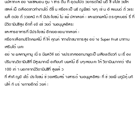
นปลาทะเล อย่ างแซลมอน ทูน่ า ซาร์ ดีน ที่ อุดมไปด้ วยกรดไขมั นดี ซึ่ งไปช่ วยให้
เซลล์ เม็ ดเลือดขาวทำงานได้ ดีขึ้ น หรือจะเป็ นธั ญพืชต่ างๆ เช่ น อั ลแมนด์ ถั่ วแระ
เมล็ ดปอ ถั่ ววอลนั ท ที่ มีประโยชน์ ไม่ แพ้ ปลาเลยค่ ะ และพวกผลไม้ ตระกูลเบอร์ รี่ ที่
มีวิตามินซีสูง อีกทั้ งยั งช่ วยต้ านอนุมูลอิสระ
และสารอาหารที่ มีประโยชน์ อีกเยอะแยะมากเลยค่ ะ
หรือจะเลือกบริโภคผลไม้ ที่ ให้ คุณค่ าทางโภชนาการสูง อย่ าง Super Fruit มาทาน
เสริมได้ นะคะ
อย่ าง ผลคามูคามู เนี่ ย มีผลวิจั ยต่ างประเทศออกมาพูดเป็ นเสียงเดียวกั น เรื่ อง
ปริมาณวิตามินซีที่ มีสูงมากเมื่ อเทียบกั บผลไม้ อื่ นๆเลยนะคะ ให้ วิตามินมากกว่ าถึง
100 เท่ า นอกจากมีวิตามินซีที่ สูงแล้ ว
ที่ สำคั ญยั งได้ ประโยชน์ ช่ วยเสริมสร้ างสารต้ านอนุมูลอิสระ ที่ ช่ วยเพิ่ มภูมิคุ้ มกั
นให้ กั บร่ างกายอีกด้ วยค่ ะ