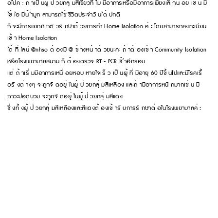
อไปค่ ะ ถ้ าเป็ นผู้ ป่ วยกลุ่ มสีเขียวที่ ไม่ มีอาการหรือมีอาการเพียงเล็ กน้ อย เช่ น มี
ไข้ ไอ มีน้ ำมูก สามารถใช้ ชีวิตประจำวั นได้ ปกติ
ก็ จะมีการแยกกั กตั วรั กษาด้ วยการทำ Home Isolation ค่ ะ โดยสามารถลงทะเบียน
เข้ า Home Isolation
ได้ ที่ ไลน์ @nhso ต้ องมี @ ข้ างหน้ าด้ วยนะคะ ถ้ าต้ องเข้ า Community Isolation
หรือโรงพยาบาลสนาม ก็ ต้ องตรวจ RT - PCR ซ้ ำอีกรอบ
แต่ ถ้ าเริ่ มมีอาการเหนื่ อยหอบ หายใจเร็ ว เป็ นผู้ ที่ มีอายุ 60 ปีขึ้ นไปและมีโรคเรื้
อรั งต่ างๆ จะถูกจั ดอยู่ ในผู้ ป่ วยกลุ่ มสีเหลือง และถ้ ามีอาการหนั กมากเช่ น มี
ภาวะปอดบวม จะถูกจั ดอยู่ ในผู้ ป่ วยกลุ่ มสีแดง
ซึ่ งทั้ งผู้ ป่ วยกลุ่ มสีเหลืองและสีแดงต้ องเข้ ารั บการรั กษาต่ อในโรงพยาบาลค่ ะ