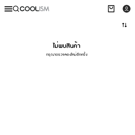
ไม่พบสินค้า
กรุณาตรวจลองใหม่อีกครั้ง